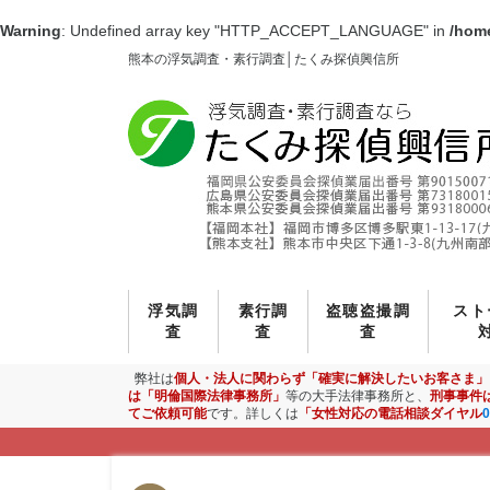
Warning
: Undefined array key "HTTP_ACCEPT_LANGUAGE" in
/hom
熊本の浮気調査・素行調査│たくみ探偵興信所
浮気調
素行調
盗聴盗撮調
スト
査
査
査
弊社は
個人・法人に関わらず「確実に解決したいお客さま」
は「明倫国際法律事務所」
等の大手法律事務所と、
刑事事件
てご依頼可能
です。詳しくは
「女性対応の電話相談ダイヤル
0