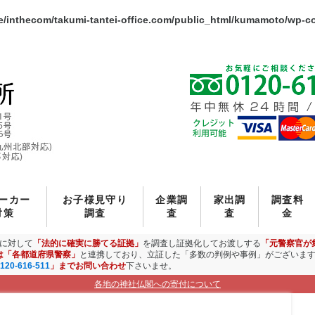
e/inthecom/takumi-tantei-office.com/public_html/kumamoto/wp-c
ーカー
お子様見守り
企業調
家出調
調査料
対策
調査
査
査
金
に対して
「法的に確実に勝てる証拠」
を調査し証拠化してお渡しする
「元警察官が
は「各都道府県警察」
と連携しており、立証した「多数の判例や事例」がございま
120-616-511
」までお問い合わせ
下さいませ。
各地の神社仏閣への寄付について