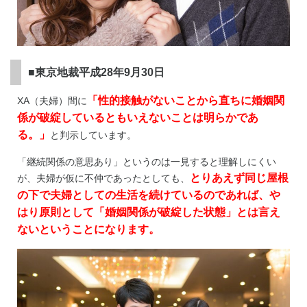
■東京地裁平成28年9月30日
「性的接触がないことから直ちに婚姻関
XA（夫婦）間に
係が破綻しているともいえないことは明らかであ
る。」
と判示しています。
「継続関係の意思あり」というのは一見すると理解しにくい
とりあえず同じ屋根
が、夫婦が仮に不仲であったとしても、
の下で夫婦としての生活を続けているのであれば、や
はり原則として「婚姻関係が破綻した状態」とは言え
ないということになります。