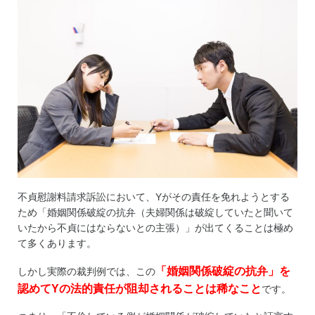
家出調査
調査料金
ご利用の流れ
お客様の声
よくあるご質問
不貞慰謝料請求訴訟において、Yがその責任を免れようとする
ため「婚姻関係破綻の抗弁（夫婦関係は破綻していたと聞いて
いたから不貞にはならないとの主張）」が出てくることは極め
て多くあります。
「婚姻関係破綻の抗弁」を
しかし実際の裁判例では、この
認めて
Yの法的責任が阻却されることは稀なこと
です。