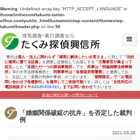
Warning
: Undefined array key "HTTP_ACCEPT_LANGUAGE" in
/home/inthecom/takumi-tantei-
office.com/public_html/kumamoto/wp-content/themes/wp-
takumi/header.php
on line
50
会社情報・アクセス
浮気調査
弊社は
個人・法人に関わらず「確実に解決したいお客さま」
に対して
「法的
に確実に勝てる証拠」
を調査し証拠化してお渡しする
「元警察官が集まって
設立」
した
「全国ただ一つの探偵事務所」
です。
民事は「明倫国際法律事務
素行調査
所」
等の大手法律事務所と、
刑事事件は「各都道府県警察」
と連携してお
り、立証した「多数の判例や事例」がございます。
「期間限定」で「お電話
問い合わせで各種割引」を適用してご依頼可能
です。詳しくは
「女性対応の
盗聴盗撮調査
電話相談ダイヤル
0120-616-511
」までお問い合わせ
下さいませ。
各地の神社仏閣への寄付について
ストーカー対策
「婚姻関係破綻の抗弁」を否定した裁判
お子様見守り調査
例
企業調査
2021-03-20