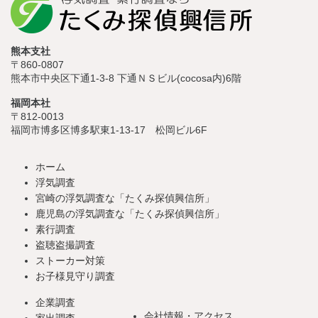
熊本支社
〒860-0807
熊本市中央区下通1-3-8 下通ＮＳビル(cocosa内)6階
福岡本社
〒812-0013
福岡市博多区博多駅東1-13-17 松岡ビル6F
ホーム
浮気調査
宮崎の浮気調査な「たくみ探偵興信所」
鹿児島の浮気調査な「たくみ探偵興信所」
素行調査
盗聴盗撮調査
ストーカー対策
お子様見守り調査
企業調査
会社情報・アクセス