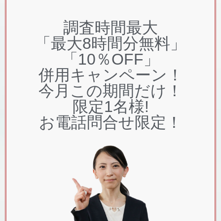
調査時間最大
「最大8時間分無料」
「10％OFF」
併用キャンペーン！
今月この期間だけ！
限定1
名様!
お電話問合せ限定！