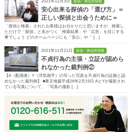
2021年12月3日
探偵・興信所情報
安心出来る探偵の「選び方」＝
正しい探偵と出会うために＝
「探偵と検索」されたお客様はお分かりだと思いますが、検索し
ただけで「探偵」と名がつく「検索結果」や「広告」を目にする
事でしょう どのホームページにも「安心」や「 […]
2021年11月21日
探偵・興信所情報
不貞行為の主張・立証が認めら
れなかった裁判例②
【A（配偶者）Y（浮気相手）の写った写真を不貞行為の証拠と認
めなかった裁判例】 ■東京地裁平成28年2月19日 AとYが撮影され
ている写真について、「写真の撮影 […]