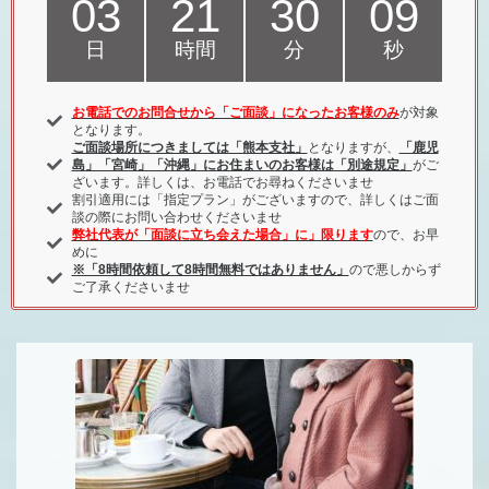
03
21
30
07
日
時間
分
秒
お電話でのお問合せから「ご面談」になったお客様のみ
が対象
となります。
ご面談場所につきましては「熊本支社」
となりますが、
「鹿児
島」「宮崎」「沖縄」にお住まいのお客様は「別途規定」
がご
ざいます。詳しくは、お電話でお尋ねくださいませ
割引適用には「指定プラン」がございますので、詳しくはご面
談の際にお問い合わせくださいませ
弊社代表が「面談に立ち会えた場合」に」限ります
ので、お早
めに
※「8時間依頼して8時間無料ではありません」
ので悪しからず
ご了承くださいませ