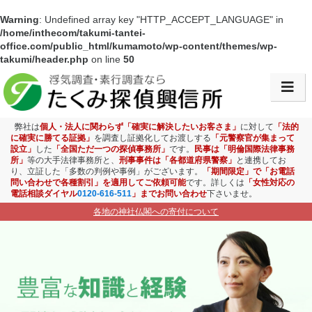
Warning
: Undefined array key "HTTP_ACCEPT_LANGUAGE" in
/home/inthecom/takumi-tantei-
office.com/public_html/kumamoto/wp-content/themes/wp-
takumi/header.php
on line
50
会社情報・アクセス
浮気調査
弊社は
個人・法人に関わらず「確実に解決したいお客さま」
に対して
「法的
に確実に勝てる証拠」
を調査し証拠化してお渡しする
「元警察官が集まって
設立」
した
「全国ただ一つの探偵事務所」
です。
民事は「明倫国際法律事務
素行調査
所」
等の大手法律事務所と、
刑事事件は「各都道府県警察」
と連携してお
り、立証した「多数の判例や事例」がございます。
「期間限定」で「お電話
問い合わせで各種割引」を適用してご依頼可能
です。詳しくは
「女性対応の
盗聴盗撮調査
電話相談ダイヤル
0120-616-511
」までお問い合わせ
下さいませ。
各地の神社仏閣への寄付について
ストーカー対策
お子様見守り調査
企業調査