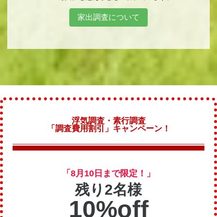
家出調査について
浮気調査・素行調査
「調査費用割引」キャンペーン！
「8月10日まで限定！」
残り2名様
10%off