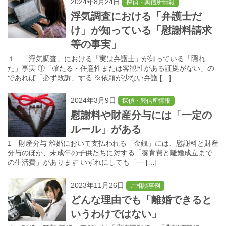
2024年8月24日
探偵・興信所情報
浮気調査における「弁護士だ
け」が知っている「慰謝料請求
等の事実」
１ 「浮気調査」における「実は弁護士」が知っている「隠れ
た」事実 ①「確たる・任意性または客観性がある証拠がない」の
であれば「必ず敗訴」する ※依頼が少ない弁護 […]
2024年3月9日
探偵・興信所情報
慰謝料や財産分与には「一定の
ルール」がある
1 財産分与 離婚において支払われる「金銭」には、慰謝料と財産
分与のほか、未成年の子供たちに対する「養育費と離婚成立まで
の生活費」があります いずれにしても「一 […]
2023年11月26日
ご相談事例
どんな理由でも「離婚できると
いうわけではない」