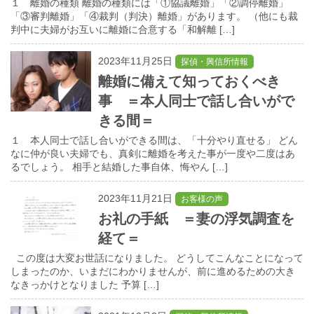
１ 離婚の種類 離婚の種類には「①協議離婚」「②調停離婚」
「③審判離婚」「④裁判（判決）離婚」があります。 （他にも裁
判中に夫婦がお互いに離婚に合意する「和解離 […]
2023年11月25日
探偵・興信所情報
離婚に備えて知っておくべき
事 ＝本人同士で話し合いがで
きる間＝
１ 本人同士で話し合いができる間は、「十分やり直せる」 どん
なに仲が良い夫婦でも、真剣に離婚を考えた事が一度や二度はあ
るでしょう。 相手と結婚した事自体、悔やん […]
2023年11月21日
お客様の声
お礼の手紙 ＝妻の浮気調査を
経て＝
この度は大変お世話になりました。 どうしてこんなことになって
しまったのか、いまだにわかりませんが、前に進めるための大き
なきっかけとなりました 予算 […]